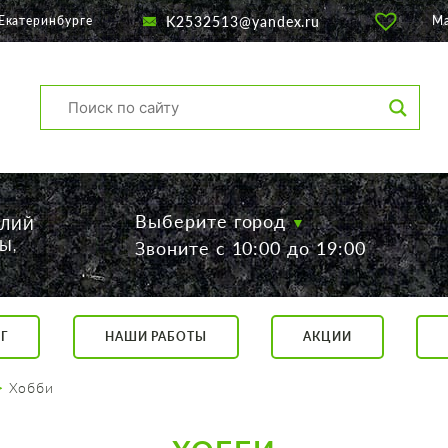
K2532513@yandex.ru
Екатеринбурге
М
Выберите город
ЕЛИЙ
Ы,
Звоните с 10:00 до 19:00
Г
НАШИ РАБОТЫ
АКЦИИ
са, 56
о 19:00
Хобби
 17:00
говор.