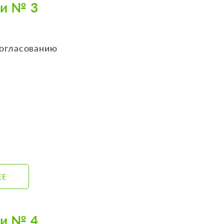
би № 3
согласованию
ЕЕ
би № 4