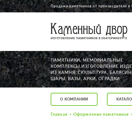
Продажа памятников от производителя в 
О КОМПАНИИ
КАТАЛОГ
НАШИ РАБОТЫ
ПАМЯТНИКИ, МЕМОРИАЛЬНЫЕ
АКЦИИ
КОМПЛЕКСЫ,ИЗГОТОВЛЕНИЕ ИЗД
ИЗ КАМНЯ: СКУЛЬПТУРА, БАЛЯСИН
ДОСТАВКА
ШАРЫ, ВАЗЫ, АРКИ, ОГРАДКИ
КОНТАКТЫ
K2532513@yandex.ru
О КОМПАНИИ
КАТАЛО
Екатеринбург, Щор
Пн. — Пт. с 10:00 д
Главная
Оформление памятников
Суббота с 11:00 до
Воскресенье по до