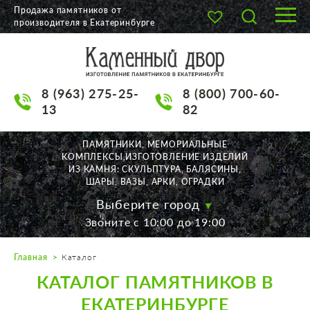
Продажа памятников от
производителя в Екатеринбурге
О КОМПАНИИ
КАТАЛОГ
8 (963) 275-25-
8 (800) 700-60-
НАШИ РАБОТЫ
13
82
АКЦИИ
ПАМЯТНИКИ, МЕМОРИАЛЬНЫЕ
КОМПЛЕКСЫ,ИЗГОТОВЛЕНИЕ ИЗДЕЛИЙ
ДОСТАВКА
ИЗ КАМНЯ: СКУЛЬПТУРА, БАЛЯСИНЫ,
ШАРЫ, ВАЗЫ, АРКИ, ОГРАДКИ
КОНТАКТЫ
Выберите город
Звоните с 10:00 до 19:00
K2532513@yandex.ru
Главная
Каталог
Екатеринбург, Щорса, 56
КАТАЛОГ ПАМЯТНИКОВ В
Пн. — Пт. с 10:00 до 19:00
Суббота с 11:00 до 17:00
ЕКАТЕРИНБУРГЕ
Воскресенье по договор.