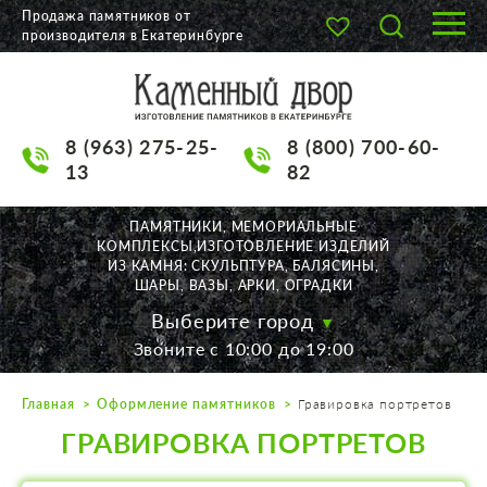
Продажа памятников от
производителя в Екатеринбурге
О КОМПАНИИ
КАТАЛОГ
8 (963) 275-25-
8 (800) 700-60-
НАШИ РАБОТЫ
13
82
АКЦИИ
ПАМЯТНИКИ, МЕМОРИАЛЬНЫЕ
КОМПЛЕКСЫ,ИЗГОТОВЛЕНИЕ ИЗДЕЛИЙ
ДОСТАВКА
ИЗ КАМНЯ: СКУЛЬПТУРА, БАЛЯСИНЫ,
ШАРЫ, ВАЗЫ, АРКИ, ОГРАДКИ
КОНТАКТЫ
Выберите город
Звоните с 10:00 до 19:00
K2532513@yandex.ru
Главная
Оформление памятников
Гравировка портретов
Екатеринбург, Щорса, 56
ГРАВИРОВКА ПОРТРЕТОВ
Пн. — Пт. с 10:00 до 19:00
Суббота с 11:00 до 17:00
Воскресенье по договор.