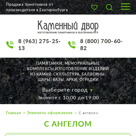
Продажа памятников от
производителя в Екатеринбурге
О КОМПАНИИ
КАТАЛОГ
8 (963) 275-25-
8 (800) 700-60-
НАШИ РАБОТЫ
13
82
АКЦИИ
ПАМЯТНИКИ, МЕМОРИАЛЬНЫЕ
КОМПЛЕКСЫ,ИЗГОТОВЛЕНИЕ ИЗДЕЛИЙ
ДОСТАВКА
ИЗ КАМНЯ: СКУЛЬПТУРА, БАЛЯСИНЫ,
ШАРЫ, ВАЗЫ, АРКИ, ОГРАДКИ
КОНТАКТЫ
Выберите город
Звоните с 10:00 до 19:00
K2532513@yandex.ru
Главная
Элементы оформления
С ангелом
Екатеринбург, Щорса, 56
С АНГЕЛОМ
Пн. — Пт. с 10:00 до 19:00
Суббота с 11:00 до 17:00
Воскресенье по договор.