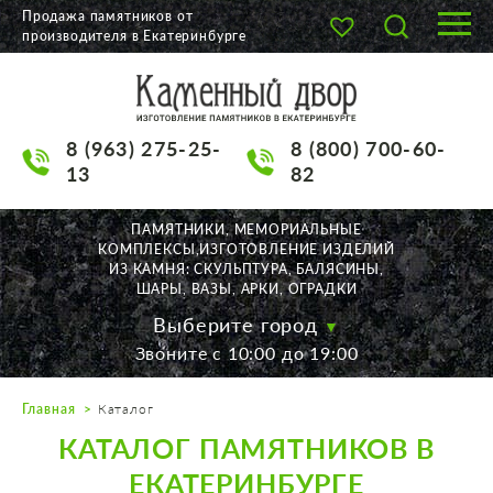
Продажа памятников от
производителя в Екатеринбурге
О КОМПАНИИ
КАТАЛОГ
8 (963) 275-25-
8 (800) 700-60-
НАШИ РАБОТЫ
13
82
АКЦИИ
ПАМЯТНИКИ, МЕМОРИАЛЬНЫЕ
КОМПЛЕКСЫ,ИЗГОТОВЛЕНИЕ ИЗДЕЛИЙ
ДОСТАВКА
ИЗ КАМНЯ: СКУЛЬПТУРА, БАЛЯСИНЫ,
ШАРЫ, ВАЗЫ, АРКИ, ОГРАДКИ
КОНТАКТЫ
Выберите город
Звоните с 10:00 до 19:00
K2532513@yandex.ru
Главная
Каталог
Екатеринбург, Щорса, 56
КАТАЛОГ ПАМЯТНИКОВ В
Пн. — Пт. с 10:00 до 19:00
Суббота с 11:00 до 17:00
ЕКАТЕРИНБУРГЕ
Воскресенье по договор.