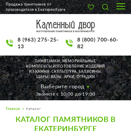
Продажа памятников от
производителя в Екатеринбурге
О КОМПАНИИ
КАТАЛОГ
8 (963) 275-25-
8 (800) 700-60-
НАШИ РАБОТЫ
13
82
АКЦИИ
ПАМЯТНИКИ, МЕМОРИАЛЬНЫЕ
КОМПЛЕКСЫ,ИЗГОТОВЛЕНИЕ ИЗДЕЛИЙ
ДОСТАВКА
ИЗ КАМНЯ: СКУЛЬПТУРА, БАЛЯСИНЫ,
ШАРЫ, ВАЗЫ, АРКИ, ОГРАДКИ
КОНТАКТЫ
Выберите город
Звоните с 10:00 до 19:00
K2532513@yandex.ru
Главная
Каталог
Екатеринбург, Щорса, 56
КАТАЛОГ ПАМЯТНИКОВ В
Пн. — Пт. с 10:00 до 19:00
Суббота с 11:00 до 17:00
ЕКАТЕРИНБУРГЕ
Воскресенье по договор.