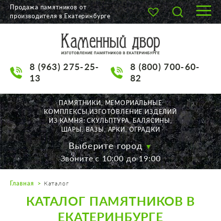
Продажа памятников от
производителя в Екатеринбурге
О КОМПАНИИ
КАТАЛОГ
8 (963) 275-25-
8 (800) 700-60-
НАШИ РАБОТЫ
13
82
АКЦИИ
ПАМЯТНИКИ, МЕМОРИАЛЬНЫЕ
КОМПЛЕКСЫ,ИЗГОТОВЛЕНИЕ ИЗДЕЛИЙ
ДОСТАВКА
ИЗ КАМНЯ: СКУЛЬПТУРА, БАЛЯСИНЫ,
ШАРЫ, ВАЗЫ, АРКИ, ОГРАДКИ
КОНТАКТЫ
Выберите город
Звоните с 10:00 до 19:00
K2532513@yandex.ru
Главная
Каталог
Екатеринбург, Щорса, 56
КАТАЛОГ ПАМЯТНИКОВ В
Пн. — Пт. с 10:00 до 19:00
Суббота с 11:00 до 17:00
ЕКАТЕРИНБУРГЕ
Воскресенье по договор.