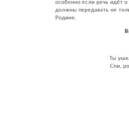
особенно если речь идёт о 
должны передавать не толь
Родине.
В
Ты уше
Спи, р