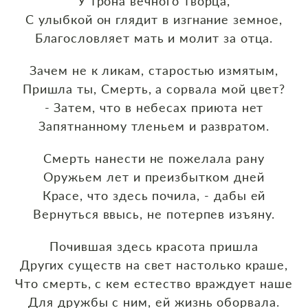
У трона вечного творца,
С улыбкой он глядит в изгнание земное,
Благословляет мать и молит за отца.
Зачем не к ликам, старостью измятым,
Пришла ты, Смерть, а сорвала мой цвет?
- Затем, что в небесах приюта нет
Запятнанному тленьем и развратом.
Смерть нанести не пожелала рану
Оружьем лет и преизбытком дней
Красе, что здесь почила, - дабы ей
Вернуться ввысь, не потерпев изъяну.
Почившая здесь красота пришла
Других существ на свет настолько краше,
Что смерть, с кем естество враждует наше
Для дружбы с ним, ей жизнь оборвала.