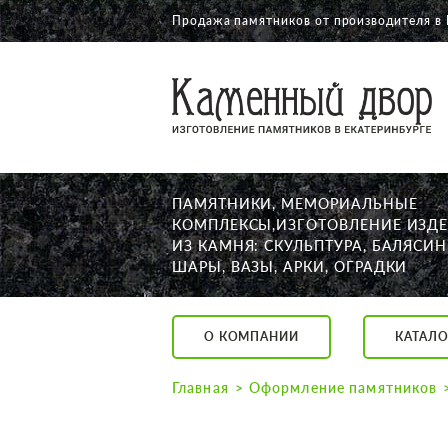
Продажа памятников от производителя в 
О КОМПАНИИ
КАТАЛОГ
НАШИ РАБОТЫ
ПАМЯТНИКИ, МЕМОРИАЛЬНЫЕ
АКЦИИ
КОМПЛЕКСЫ,ИЗГОТОВЛЕНИЕ ИЗД
ИЗ КАМНЯ: СКУЛЬПТУРА, БАЛЯСИН
ДОСТАВКА
ШАРЫ, ВАЗЫ, АРКИ, ОГРАДКИ
КОНТАКТЫ
K2532513@yandex.ru
О КОМПАНИИ
КАТАЛО
Екатеринбург, Щор
Пн. — Пт. с 10:00 д
Главная
Оформление памятников
Суббота с 11:00 до
Воскресенье по до