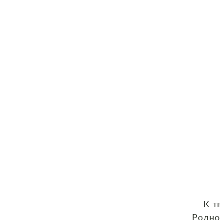
К т
Родно