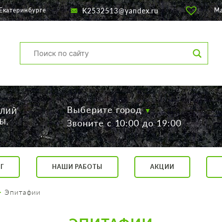
K2532513@yandex.ru
Екатеринбурге
М
Выберите город
ЕЛИЙ
Ы,
Звоните с 10:00 до 19:00
Г
НАШИ РАБОТЫ
АКЦИИ
са, 56
о 19:00
Эпитафии
 17:00
говор.