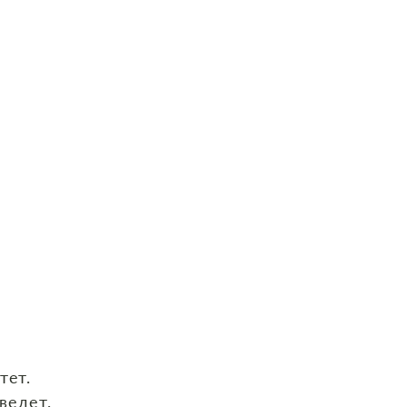
тет.
ведет.