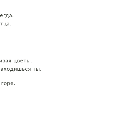
егда.
тца.
ивая цветы.
находишься ты.
горе.