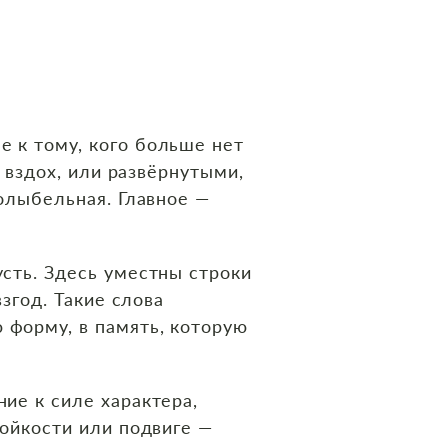
е к тому, кого больше нет
к вздох, или развёрнутыми,
колыбельная. Главное —
усть. Здесь уместны строки
взгод. Такие слова
 форму, в память, которую
ние к силе характера,
тойкости или подвиге —