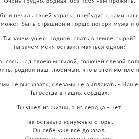
Очень трудно, родная, без Тебя нам прожить.
бь и печаль твоей утраты, пребудут с нами навс
 может быть страшней и горше потери мужа и о
Ты зачем ушел, родной, спать в земле сырой?
Ты зачем меня оставил маяться одной?
оняясь, над твоею могилой, горючей слезой пол
рить, родной наш, любимый, что в этой могиле 
ами не высказать, слезами не выплакать - Наше 
Ты всегда в наших сердцах.
Ты ушел из жизни, а из сердца - нет.
Так оставьте ненужные споры.
Он себе уже всё доказал.
Он ушел от реальности в горы