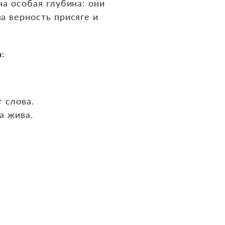
на особая глубина: они
а верность присяге и
а:
 слова.
а жива.