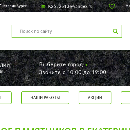
K2532513@yandex.ru
Екатеринбурге
М
Выберите город
ЕЛИЙ
Ы,
Звоните с 10:00 до 19:00
Г
НАШИ РАБОТЫ
АКЦИИ
са, 56
о 19:00
 17:00
говор.