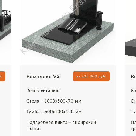
Комплекс V2
К
б.
от 205 000 руб.
Комплектация:
Ко
Стела - 1000х500х70 мм
Ст
Тумба - 600х200х150 мм
Ту
Надгробная плита - сибирский
На
гранит
гр