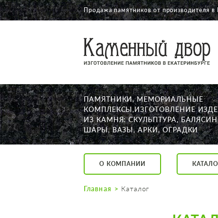
Продажа памятников от производителя в 
О КОМПАНИИ
КАТАЛОГ
НАШИ РАБОТЫ
ПАМЯТНИКИ, МЕМОРИАЛЬНЫЕ
АКЦИИ
КОМПЛЕКСЫ,ИЗГОТОВЛЕНИЕ ИЗД
ИЗ КАМНЯ: СКУЛЬПТУРА, БАЛЯСИН
ДОСТАВКА
ШАРЫ, ВАЗЫ, АРКИ, ОГРАДКИ
КОНТАКТЫ
K2532513@yandex.ru
О КОМПАНИИ
КАТАЛО
Екатеринбург, Щор
Пн. — Пт. с 10:00 д
Главная
Каталог
Суббота с 11:00 до
Воскресенье по до