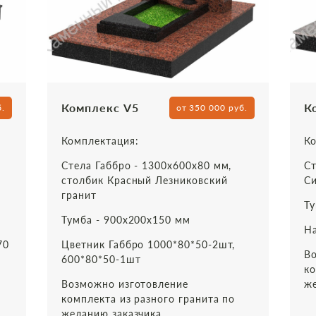
Комплекс V5
К
б.
от 350 000 руб.
Комплектация:
Ко
Стела Габбро - 1300х600х80 мм,
Ст
столбик Красный Лезниковский
Си
гранит
Ту
Тумба - 900х200х150 мм
На
70
Цветник Габбро 1000*80*50-2шт,
Во
600*80*50-1шт
ко
Возможно изготовление
же
комплекта из разного гранита по
желанию заказчика