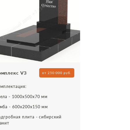
омплекс V3
от 250 000 руб.
мплектация:
ела - 1000х500х70 мм
мба - 600х200х150 мм
дгробная плита - сибирский
анит