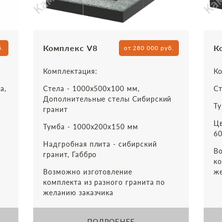
Комплекс V8
К
б.
от 280 000 руб.
Комплектация:
Ко
а,
Стела - 1000х500х100 мм,
Ст
Дополнительные стелы Сибирский
Ту
гранит
Цв
Тумба - 1000х200х150 мм
т
60
Надгробная плита - сибирский
Во
гранит, Габбро
ко
Возможно изготовление
же
комплекта из разного гранита по
желанию заказчика
ПОДРОБНЕЕ