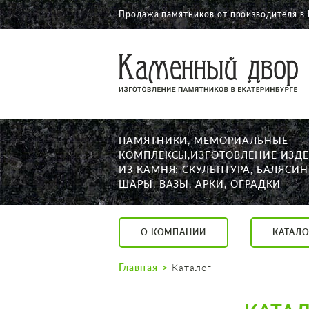
Продажа памятников от производителя в 
О КОМПАНИИ
КАТАЛОГ
НАШИ РАБОТЫ
ПАМЯТНИКИ, МЕМОРИАЛЬНЫЕ
АКЦИИ
КОМПЛЕКСЫ,ИЗГОТОВЛЕНИЕ ИЗД
ИЗ КАМНЯ: СКУЛЬПТУРА, БАЛЯСИН
ДОСТАВКА
ШАРЫ, ВАЗЫ, АРКИ, ОГРАДКИ
КОНТАКТЫ
K2532513@yandex.ru
О КОМПАНИИ
КАТАЛО
Екатеринбург, Щор
Пн. — Пт. с 10:00 д
Главная
Каталог
Суббота с 11:00 до
Воскресенье по до