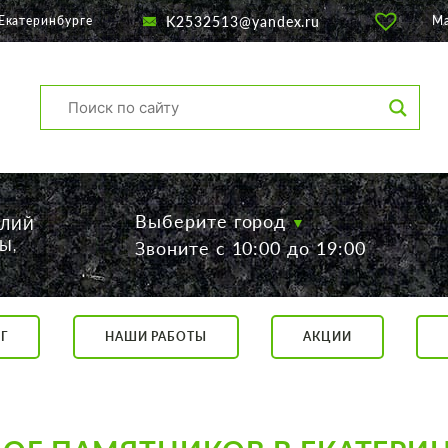
K2532513@yandex.ru
Екатеринбурге
М
Выберите город
ЕЛИЙ
Ы,
Звоните с 10:00 до 19:00
Г
НАШИ РАБОТЫ
АКЦИИ
са, 56
о 19:00
 17:00
говор.