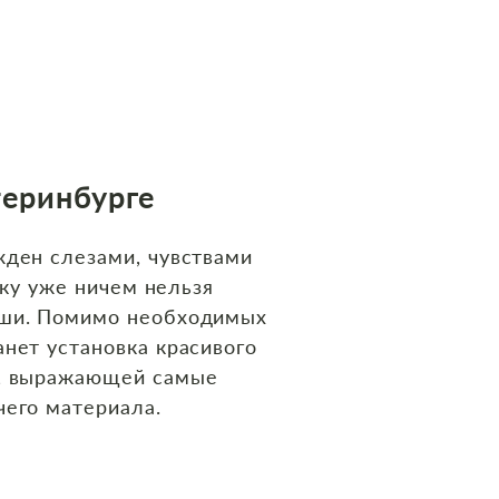
теринбурге
жден слезами, чувствами
еку уже ничем нельзя
уши. Помимо необходимых
нет установка красивого
ю, выражающей самые
чего материала.