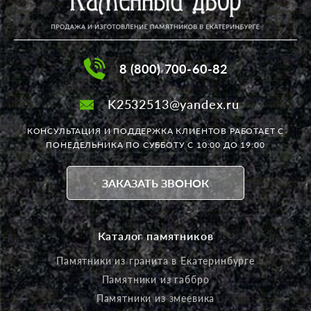
мастерам. Ещё раз спасибо! На Дальнем
Востоке я 2 года не могла найти
исполнителя на макет заказа, а Наталья
взялась. Рекомендую! Анжелика
8 (800) 700-60-82
K2532513@yandex.ru
КОНСУЛЬТАЦИЯ И ПОДДЕРЖКА КЛИЕНТОВ РАБОТАЕТ
С
ПОНЕДЕЛЬНИКА ПО СУББОТУ С 10:00 ДО 19:00
ЗАКАЗАТЬ ЗВОНОК
Каталог памятников
Памятники из гранита в Екатеринбурге
Памятники из габбро
Памятники из змеевика