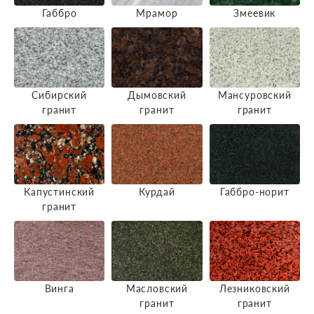
Габбро
Мрамор
Змеевик
Сибирский
Дымовский
Мансуровский
гранит
гранит
гранит
Капустинский
Курдай
Габбро-норит
гранит
Винга
Масловский
Лезниковский
гранит
гранит