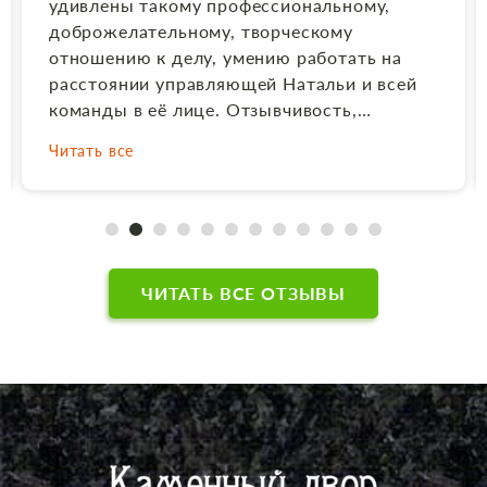
Не помешало даже расстояние более 4000
км. В данном вопросе Наталья проявила
понимание, что очень важно в данном
вопросе. В результате всё получилось
отлично. Материал подобрали очень
хороший, в соответствии с той цветовой
Читать все
гаммой, которую я заказывала. Выполнили
по заказу комбинированный памятник в
соответствии с макетом, фото выполнили и
врезали его в стеллу качественно, очень
грамотно и быстро составили
договор.Молодцы!!! Родственникам
ЧИТАТЬ ВСЕ ОТЗЫВЫ
понравилось. Рекомендую всем, очень
приятно работать с Натальей, с человеком
который располагает к себе, и не заставит
в итоге Вас разочароваться. Сейчас редко,
когда делаешь заказ и получаешь именно
то, что нужно. Работы сделаны
качественно, огромная благодарность