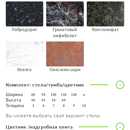
Лабродорит
Гранатовый
Конгломерат
амфиболит
Коелга
Сюксюянсаари
Комплект: стела/тумба/цветник
Ширина
80
90
100
110
120
∞
Высота
40
45
50
60
Толщина
5
6
7
8
9
10
Вы можете выбрать свой вариант стелы:
Цветник /надгробная плита