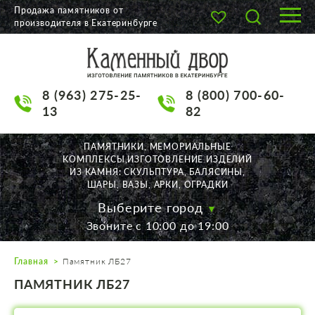
Продажа памятников от
производителя в Екатеринбурге
О КОМПАНИИ
КАТАЛОГ
8 (963) 275-25-
8 (800) 700-60-
НАШИ РАБОТЫ
13
82
АКЦИИ
ПАМЯТНИКИ, МЕМОРИАЛЬНЫЕ
КОМПЛЕКСЫ,ИЗГОТОВЛЕНИЕ ИЗДЕЛИЙ
ДОСТАВКА
ИЗ КАМНЯ: СКУЛЬПТУРА, БАЛЯСИНЫ,
ШАРЫ, ВАЗЫ, АРКИ, ОГРАДКИ
КОНТАКТЫ
Выберите город
Звоните с 10:00 до 19:00
K2532513@yandex.ru
Главная
Памятник ЛБ27
Екатеринбург, Щорса, 56
ПАМЯТНИК ЛБ27
Пн. — Пт. с 10:00 до 19:00
Суббота с 11:00 до 17:00
Воскресенье по договор.