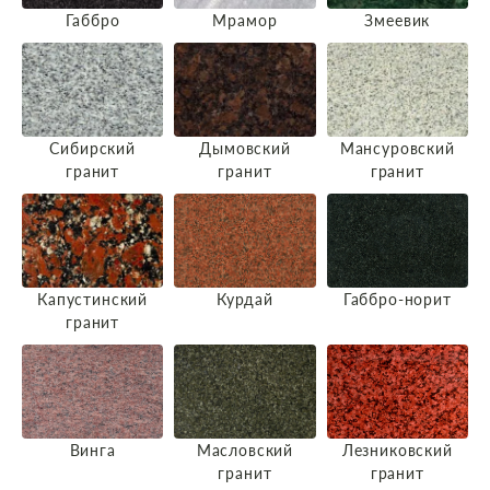
Габбро
Мрамор
Змеевик
Сибирский
Дымовский
Мансуровский
гранит
гранит
гранит
Капустинский
Курдай
Габбро-норит
гранит
Винга
Масловский
Лезниковский
гранит
гранит