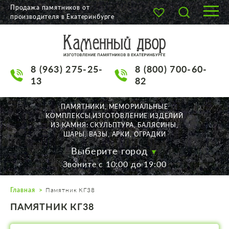
Продажа памятников от
производителя в Екатеринбурге
О КОМПАНИИ
КАТАЛОГ
8 (963) 275-25-
8 (800) 700-60-
НАШИ РАБОТЫ
13
82
АКЦИИ
ПАМЯТНИКИ, МЕМОРИАЛЬНЫЕ
КОМПЛЕКСЫ,ИЗГОТОВЛЕНИЕ ИЗДЕЛИЙ
ДОСТАВКА
ИЗ КАМНЯ: СКУЛЬПТУРА, БАЛЯСИНЫ,
ШАРЫ, ВАЗЫ, АРКИ, ОГРАДКИ
КОНТАКТЫ
Выберите город
Звоните с 10:00 до 19:00
K2532513@yandex.ru
Главная
Памятник КГ38
Екатеринбург, Щорса, 56
ПАМЯТНИК КГ38
Пн. — Пт. с 10:00 до 19:00
Суббота с 11:00 до 17:00
Воскресенье по договор.