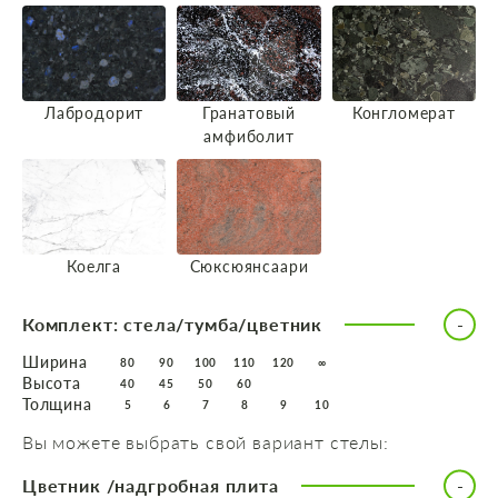
Лабродорит
Гранатовый
Конгломерат
амфиболит
Коелга
Сюксюянсаари
Комплект: стела/тумба/цветник
Ширина
80
90
100
110
120
∞
Высота
40
45
50
60
Толщина
5
6
7
8
9
10
Вы можете выбрать свой вариант стелы:
Цветник /надгробная плита