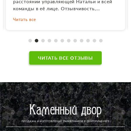
вопросе. В результате всё получилось
отлично. Материал подобрали очень
хороший, в соответствии с той цветовой
Читать все
гаммой, которую я заказывала. Выполнили
по заказу комбинированный памятник в
соответствии с макетом, фото выполнили и
врезали его в стеллу качественно, очень
грамотно и быстро составили
договор.Молодцы!!! Родственникам
ЧИТАТЬ ВСЕ ОТЗЫВЫ
понравилось. Рекомендую всем, очень
приятно работать с Натальей, с человеком
который располагает к себе, и не заставит
в итоге Вас разочароваться. Сейчас редко,
когда делаешь заказ и получаешь именно
то, что нужно. Работы сделаны
качественно, огромная благодарность
мастерам. Ещё раз спасибо! На Дальнем
Востоке я 2 года не могла найти
исполнителя на макет заказа, а Наталья